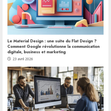
n
u
e
R
Le Material Design : une suite du Flat Design ?
e
Comment Google révolutionne la communication
digitale, business et marketing
a
23 avril 2026
d
i
n
g