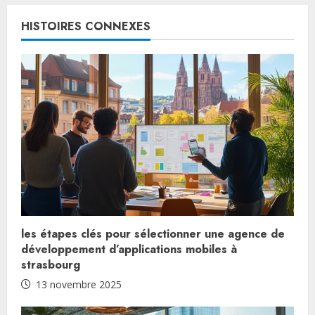
o
HISTOIRES CONNEXES
n
t
i
n
u
e
R
les étapes clés pour sélectionner une agence de
e
développement d’applications mobiles à
strasbourg
a
13 novembre 2025
d