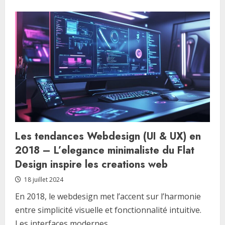
about
Analyse
Approfondie
du
TOP
14
Meilleurs
Logiciels
Emailing
:
Focus
sur
les
Options
Avancees
Les tendances Webdesign (UI & UX) en
2018 – L’elegance minimaliste du Flat
Design inspire les creations web
18 juillet 2024
En 2018, le webdesign met l’accent sur l’harmonie
entre simplicité visuelle et fonctionnalité intuitive.
Les interfaces modernes...