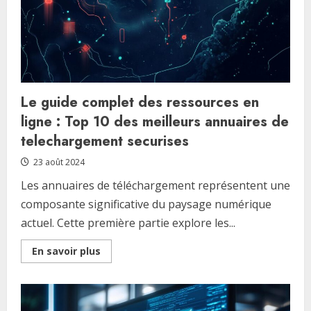
a
l’analyse
des
donnees
Analytics
Le guide complet des ressources en
ligne : Top 10 des meilleurs annuaires de
telechargement securises
23 août 2024
Les annuaires de téléchargement représentent une
composante significative du paysage numérique
actuel. Cette première partie explore les...
Read
En savoir plus
more
about
Le
guide
complet
des