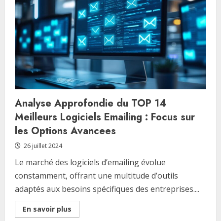
ressources
en
ligne
:
Top
10
des
meilleurs
annuaires
de
telechargement
securises
Analyse Approfondie du TOP 14
Meilleurs Logiciels Emailing : Focus sur
les Options Avancees
26 juillet 2024
Le marché des logiciels d’emailing évolue
constamment, offrant une multitude d’outils
adaptés aux besoins spécifiques des entreprises....
Read
En savoir plus
more