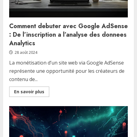
Comment debuter avec Google AdSense
: De l’inscription a l’analyse des donnees
Analytics
28 août 2024
La monétisation d’un site web via Google AdSense
représente une opportunité pour les créateurs de
contenu de...
Read
En savoir plus
more
about
Comment
debuter
avec
Google
AdSense
:
De
l’inscription